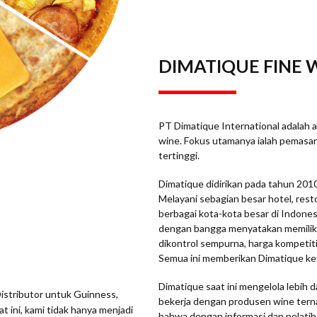
DIMATIQUE FINE 
PT Dimatique International adalah
wine. Fokus utamanya ialah pemasar
tertinggi.
Dimatique didirikan pada tahun 2010 
Melayani sebagian besar hotel, res
berbagai kota-kota besar di Indones
dengan bangga menyatakan memiliki
dikontrol sempurna, harga kompetit
Semua ini memberikan Dimatique ke
Dimatique saat ini mengelola lebih 
Distributor untuk Guinness,
bekerja dengan produsen wine tern
ini, kami tidak hanya menjadi
bahwa dengan informasi dan pelatiha