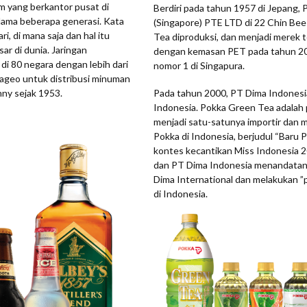
m yang berkantor pusat di
Berdiri pada tahun 1957 di Jepang,
elama beberapa generasi. Kata
(Singapore) PTE LTD di 22 Chin Be
i, di mana saja dan hal itu
Tea diproduksi, dan menjadi merek t
r di dunia. Jaringan
dengan kemasan PET pada tahun 200
di 80 negara dengan lebih dari
nomor 1 di Singapura.
ageo untuk distribusi minuman
nny sejak 1953.
Pada tahun 2000, PT Dima Indonesia
Indonesia. Pokka Green Tea adalah p
menjadi satu-satunya importir dan m
Pokka di Indonesia, berjudul “Baru 
kontes kecantikan Miss Indonesia 
dan PT Dima Indonesia menandatanga
Dima International dan melakukan 
di Indonesia.