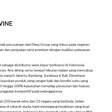
WINE
 anak perusahaan dari Dima Group yang fokus pada segmen
an dan penjualan wine premium dengan kualitas pelayanan
sebagai distributor wine impor berlisensi di Indonesia.
toran, fine dining serta tempat hiburan malam yang mencakup
ia seperti Jakarta, Bandung, Surabaya & Bali. Dimatique
 pasokan produk yang sangat baik dan kondisi suhu yang
if, hingga 100% kepatuhan terhadap peraturan dan hukum.
unggulan kompetitif pada pelanggannya.
dari 250 merek wine dari 13 negara yang berbeda. Selain
ama di seluruh dunia, kami memegang keyakinan yang kuat
n yang tepat, Indonesia bisa menjadi salah satu dari sedikit