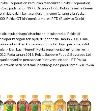
 Pokka Corporation kemudian mendirikan Pokka Corporation
e Road pada tahun 1977. Di tahun 1998, Pokka Jasmine Green
eh hijau dalam kemasan kaleng nomor 1, yang dilanjutkan
0. Pokka GT kini menjadi merek RTD (Ready to Drink)
 ditunjuk sebagai distributor untuk produk Pokka di
elopor kategori teh hijau di Indonesia. Tahun 2004, Dima
eluncurkan iklan komersial produk teh hijau pertama untuk
Pulang Dari Luar Negeri”. Pokka juga menjadi minuman resmi
2012. Pada tahun 2015, Pokka Sapporo Food & Beverage Ltd
ni perjanjian perusahaan joint venture baru, PT Pokka
”peletakan batu pertama” pembangunan pabrik produksi Pokka