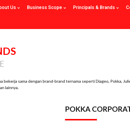
bout Us
Business Scope
Principals & Brands
C
NDS
E
 bekerja sama dengan brand-brand ternama seperti Diageo, Pokka, Julie
an lainnya.
POKKA CORPORA