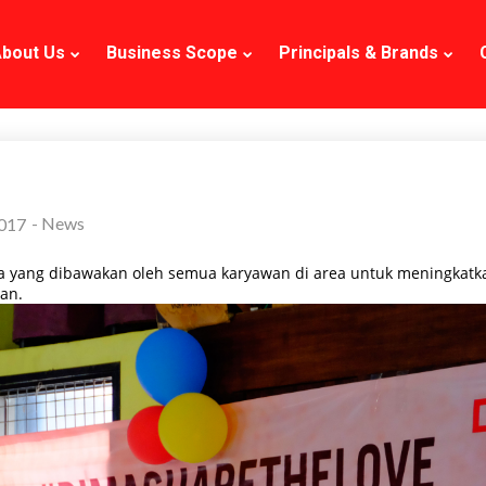
bout Us
Business Scope
Principals & Brands
-
News
2017
 yang dibawakan oleh semua karyawan di area untuk meningkatka
an.